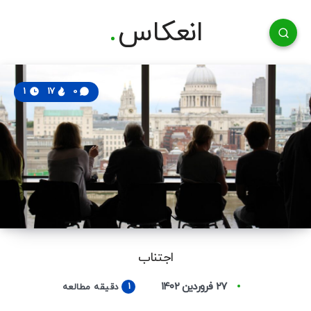
انعکاس
1
17
0
اجتناب
۲۷ فروردین ۱۴۰۲
1
دقیقه مطالعه