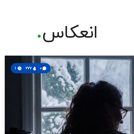
انعکاس
1
277
0