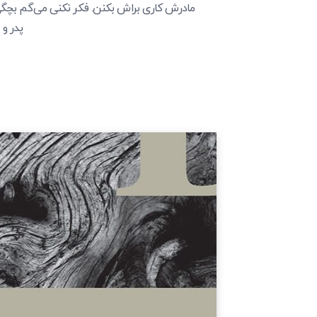
مادرش کاری براش بکنن. فکر نکنی می‌گم بچگی من
پدر و