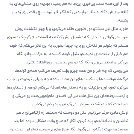
بعد از اون همه مدت بی‌خبری این‌جا به هم رسیده بودیم؛ روی صندلی‌های یه
کافه توی فرودگاه، منتظر هواپیمایی که انگار قرار نبود هیچ وقت روی زمین
بشینه.
هنوزم مثل قبل دستتو دور فنجون حلقه می‌کردی و با چهار انگشتت روش
ضرب می‌گرفتی. در حالی که مشغول برش کیکم به قسمت‌های کوچک مساوی
هستم که بتونم هر تکه‌ش رو با یه جرعه بخورم، به این فکر می‌کنم که خودم
هم خیلی از عادت‌های قدیمیمو دنبال خودم کشیدم. به حرکات چاقو نگاه
می‌کنی و لبخند می‌زنی، انگار که تو هم یاد همون روزا افتاده باشی.
می‌پرسی که چه خبر و من همه چیزو برات تعریف می‌کنم؛ همه‌ی تولدها،
مرگ‌ها، موفقیت‌ها و شکست‌های این مدت. یادمه چه چیزایی توجهت رو جلب
می‌کرد، تموم اون جزئیات رو به داستان‌هام اضافه می‌کنم. تو هم از دستاوردها
و ازدست‌رفته‌های این سال‌هات می‌گی. قصه‌ی ماجراجویی‌هات رو می‌گی و
شجاعتت که همیشه تحسینش می‌کردم رو به رخم می‌کشی.
اولش عادی حرف می‌زنیم، مثل دو دوست که مدت‌ها راه ارتباطی‌ای با هم
نداشتن و تصادفا همو پیدا کردن، انگار که هیچ وقت مشکلی نبوده. اما بعد
صحبت‌ها جهت دیگه‌ای می‌گیره. انگار سوال‌های بی‌جواب، تمام این مدت برای